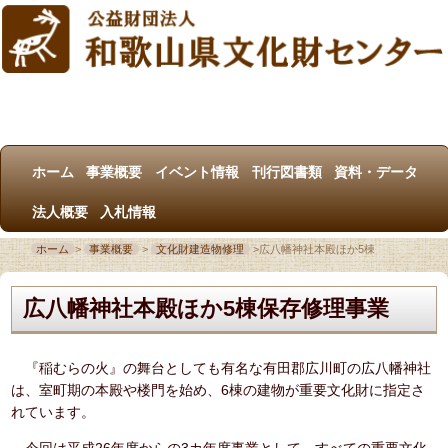
ホーム
事業概要
イベント情報
刊行図書類
資料・データ
法人概要
入札情報
ホーム
>
事業概要
>
文化財建造物修理
>
広八幡神社本殿ほか5棟
広八幡神社本殿ほか5棟保存修理事業
『稲むらの火』の舞台としても有名な有田郡広川町の広八幡神社
は、室町期の本殿や楼門を始め、6棟の建物が重要文化財に指定さ
れています。
今回は平成26年度からの3カ年度事業として、すべての重要文化