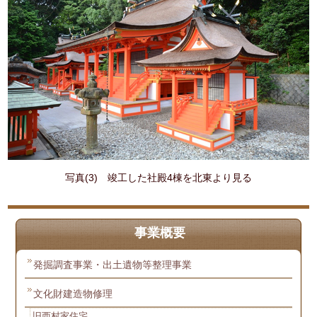
写真(3) 竣工した社殿4棟を北東より見る
事業概要
発掘調査事業・出土遺物等整理事業
文化財建造物修理
旧西村家住宅