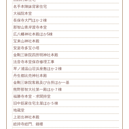
名手本陣妹背家住宅
大福院本堂
長保寺大門ほか２棟
那智山青岸渡寺本堂
広八幡神社本殿ほか5棟
宝来山神社本殿
安楽寺多宝小塔
金剛三昧院四所明神社本殿
法音寺本堂保存修理工事
琴ノ浦温山荘浜座敷ほか２棟
丹生都比売神社本殿
金剛三昧院客殿及び台所ほか一基
熊野那智大社第一殿ほか７棟
福勝寺本堂・求聞持堂
旧中筋家住宅主屋ほか５棟
地蔵堂
上岩出神社本殿
総持寺総門、鐘楼