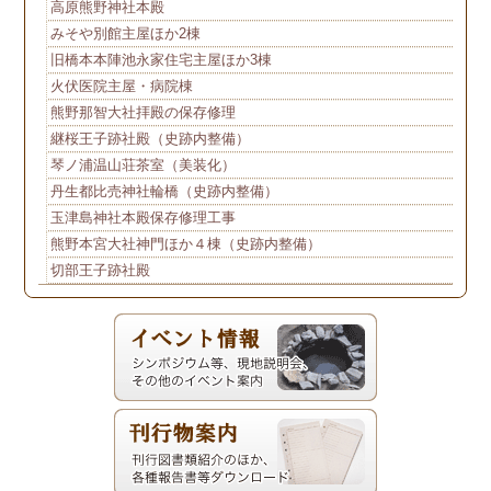
高原熊野神社本殿
みそや別館主屋ほか2棟
旧橋本本陣池永家住宅主屋ほか3棟
火伏医院主屋・病院棟
熊野那智大社拝殿の保存修理
継桜王子跡社殿（史跡内整備）
琴ノ浦温山荘茶室（美装化）
丹生都比売神社輪橋（史跡内整備）
玉津島神社本殿保存修理工事
熊野本宮大社神門ほか４棟（史跡内整備）
切部王子跡社殿