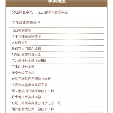
事業概要
発掘調査事業・出土遺物等整理事業
文化財建造物修理
旧西村家住宅
名手本陣妹背家住宅
大福院本堂
長保寺大門ほか２棟
那智山青岸渡寺本堂
広八幡神社本殿ほか5棟
宝来山神社本殿
安楽寺多宝小塔
金剛三昧院四所明神社本殿
法音寺本堂保存修理工事
琴ノ浦温山荘浜座敷ほか２棟
丹生都比売神社本殿
金剛三昧院客殿及び台所ほか一基
熊野那智大社第一殿ほか７棟