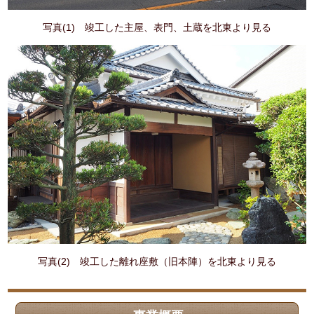
写真(1) 竣工した主屋、表門、土蔵を北東より見る
写真(2) 竣工した離れ座敷（旧本陣）を北東より見る