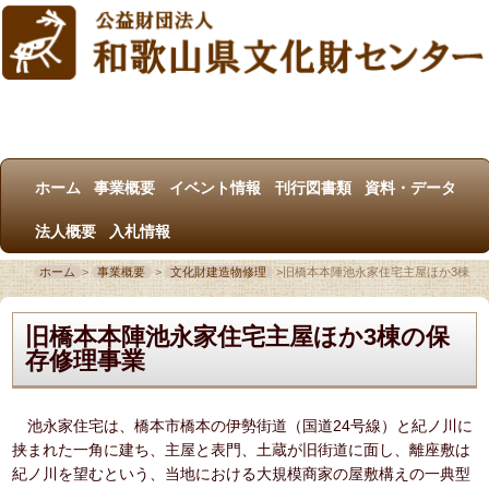
ホーム
事業概要
イベント情報
刊行図書類
資料・データ
法人概要
入札情報
ホーム
>
事業概要
>
文化財建造物修理
>
旧橋本本陣池永家住宅主屋ほか3棟
旧橋本本陣池永家住宅主屋ほか3棟の保
存修理事業
池永家住宅は、橋本市橋本の伊勢街道（国道24号線）と紀ノ川に
挟まれた一角に建ち、主屋と表門、土蔵が旧街道に面し、離座敷は
紀ノ川を望むという、当地における大規模商家の屋敷構えの一典型