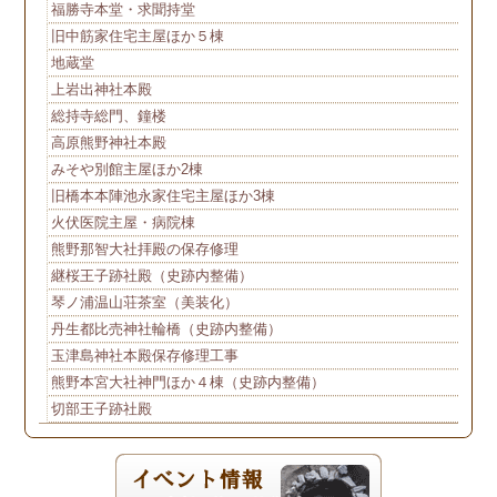
福勝寺本堂・求聞持堂
旧中筋家住宅主屋ほか５棟
地蔵堂
上岩出神社本殿
総持寺総門、鐘楼
高原熊野神社本殿
みそや別館主屋ほか2棟
旧橋本本陣池永家住宅主屋ほか3棟
火伏医院主屋・病院棟
熊野那智大社拝殿の保存修理
継桜王子跡社殿（史跡内整備）
琴ノ浦温山荘茶室（美装化）
丹生都比売神社輪橋（史跡内整備）
玉津島神社本殿保存修理工事
熊野本宮大社神門ほか４棟（史跡内整備）
切部王子跡社殿