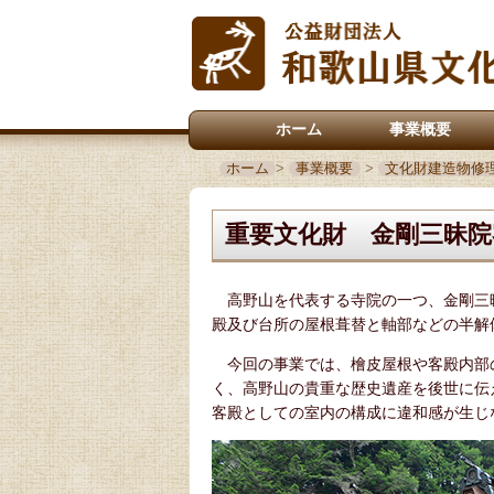
ホーム
事業概要
ホーム
>
事業概要
>
文化財建造物修
重要文化財 金剛三昧院
高野山を代表する寺院の一つ、金剛三昧
殿及び台所の屋根葺替と軸部などの半解
今回の事業では、檜皮屋根や客殿内部
く、高野山の貴重な歴史遺産を後世に伝
客殿としての室内の構成に違和感が生じ