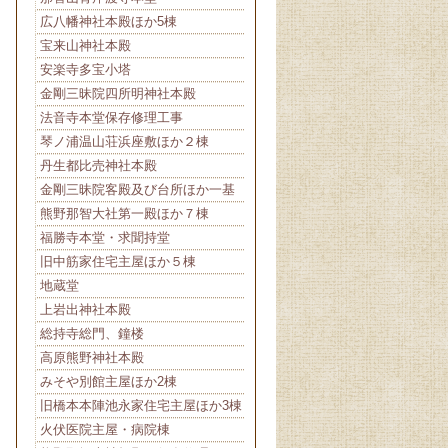
広八幡神社本殿ほか5棟
宝来山神社本殿
安楽寺多宝小塔
金剛三昧院四所明神社本殿
法音寺本堂保存修理工事
琴ノ浦温山荘浜座敷ほか２棟
丹生都比売神社本殿
金剛三昧院客殿及び台所ほか一基
熊野那智大社第一殿ほか７棟
福勝寺本堂・求聞持堂
旧中筋家住宅主屋ほか５棟
地蔵堂
上岩出神社本殿
総持寺総門、鐘楼
高原熊野神社本殿
みそや別館主屋ほか2棟
旧橋本本陣池永家住宅主屋ほか3棟
火伏医院主屋・病院棟