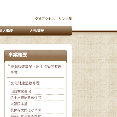
交通アクセス
リンク集
法人概要
入札情報
事業概要
発掘調査事業・出土遺物等整理
事業
文化財建造物修理
旧西村家住宅
名手本陣妹背家住宅
大福院本堂
長保寺大門ほか２棟
那智山青岸渡寺本堂