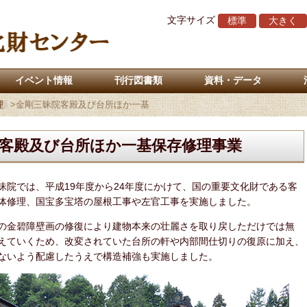
文字サイズ
標準
大きく
イベント情報
刊行図書類
資料・データ
理
>
金剛三昧院客殿及び台所ほか一基
客殿及び台所ほか一基保存修理事業
院では、平成19年度から24年度にかけて、国の重要文化財である客
体修理、国宝多宝塔の屋根工事や左官工事を実施しました。
の金碧障壁画の修復により建物本来の壮麗さを取り戻しただけでは無
えていくため、改変されていた台所の軒や内部間仕切りの復原に加え、
ないよう配慮したうえで構造補強も実施しました。