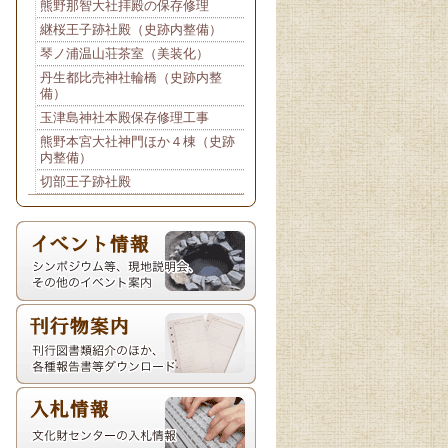
熊野那智大社拝殿の保存修理
継桜王子跡社殿（史跡内整備）
琴ノ浦温山荘茶室（美装化）
丹生都比売神社輪橋（史跡内整
備）
玉津島神社本殿保存修理工事
熊野本宮大社神門ほか４棟（史跡
内整備）
切部王子跡社殿