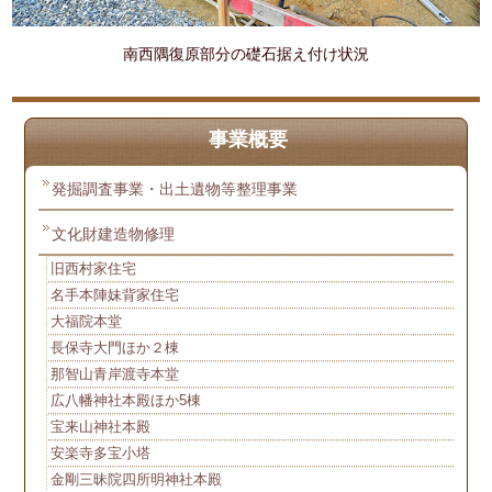
南西隅復原部分の礎石据え付け状況
事業概要
発掘調査事業・出土遺物等整理事業
文化財建造物修理
旧西村家住宅
名手本陣妹背家住宅
大福院本堂
長保寺大門ほか２棟
那智山青岸渡寺本堂
広八幡神社本殿ほか5棟
宝来山神社本殿
安楽寺多宝小塔
金剛三昧院四所明神社本殿