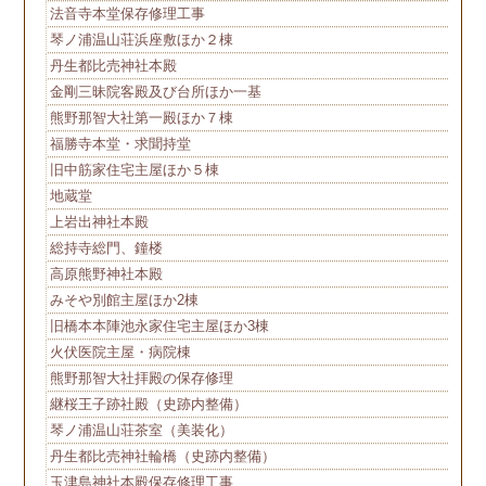
法音寺本堂保存修理工事
琴ノ浦温山荘浜座敷ほか２棟
丹生都比売神社本殿
金剛三昧院客殿及び台所ほか一基
熊野那智大社第一殿ほか７棟
福勝寺本堂・求聞持堂
旧中筋家住宅主屋ほか５棟
地蔵堂
上岩出神社本殿
総持寺総門、鐘楼
高原熊野神社本殿
みそや別館主屋ほか2棟
旧橋本本陣池永家住宅主屋ほか3棟
火伏医院主屋・病院棟
熊野那智大社拝殿の保存修理
継桜王子跡社殿（史跡内整備）
琴ノ浦温山荘茶室（美装化）
丹生都比売神社輪橋（史跡内整備）
玉津島神社本殿保存修理工事