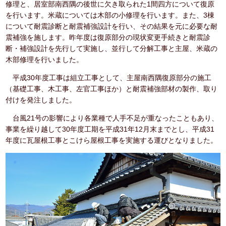
修理と、居室部南西隅の後世に欠き取られた1間四方について復原
を行います。米蔵については木部の小修理を行います。また、3棟
について耐震診断と耐震補強設計を行い、その結果を元に必要な耐
震補強を施します。昨年度は復原部分の現状変更手続きと耐震診
断・補強設計を先行して実施し、並行して分解工事と主屋、米蔵の
木部修理を行いました。
平成30年度工事は組立工事として、主屋南西隅復原部分の施工
（基礎工事、木工事、左官工事ほか）と耐震補強部材の製作、取り
付けを発注しました。
台風21号の影響により各業種で人手不足が重なったこともあり、
事業を繰り越して30年度工期を平成31年12月末までとし、平成31
年度に瓦屋根工事とこけら屋根工事を実施する運びとなりました。