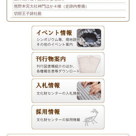
熊野本宮大社神門ほか４棟（史跡内整備）
切部王子跡社殿