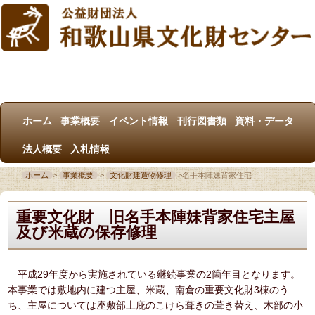
ホーム
事業概要
イベント情報
刊行図書類
資料・データ
法人概要
入札情報
ホーム
>
事業概要
>
文化財建造物修理
>
名手本陣妹背家住宅
重要文化財 旧名手本陣妹背家住宅主屋
及び米蔵の保存修理
平成29年度から実施されている継続事業の2箇年目となります。
本事業では敷地内に建つ主屋、米蔵、南倉の重要文化財3棟のう
ち、主屋については座敷部土庇のこけら葺きの葺き替え、木部の小