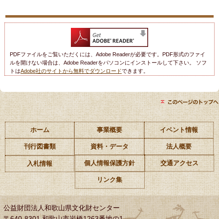
PDFファイルをご覧いただくには、Adobe Readerが必要です。PDF形式のファイ
ルを開けない場合は、Adobe Readerをパソコンにインストールして下さい。 ソフ
トは
Adobe社のサイトから無料でダウンロード
できます。
ホーム
事業概要
イベント情報
刊行図書類
資料・データ
法人概要
個人情報保護方針
交通アクセス
入札情報
リンク集
公益財団法人和歌山県文化財センター
〒640-8301 和歌山市岩橋1263番地の1