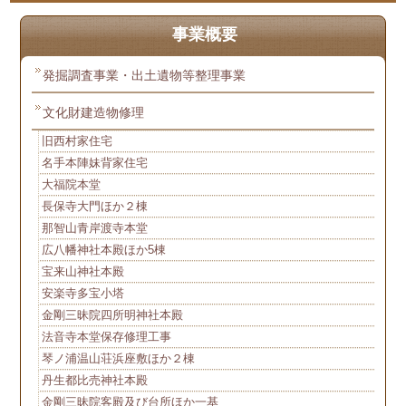
事業概要
発掘調査事業・出土遺物等整理事業
文化財建造物修理
旧西村家住宅
名手本陣妹背家住宅
大福院本堂
長保寺大門ほか２棟
那智山青岸渡寺本堂
広八幡神社本殿ほか5棟
宝来山神社本殿
安楽寺多宝小塔
金剛三昧院四所明神社本殿
法音寺本堂保存修理工事
琴ノ浦温山荘浜座敷ほか２棟
丹生都比売神社本殿
金剛三昧院客殿及び台所ほか一基