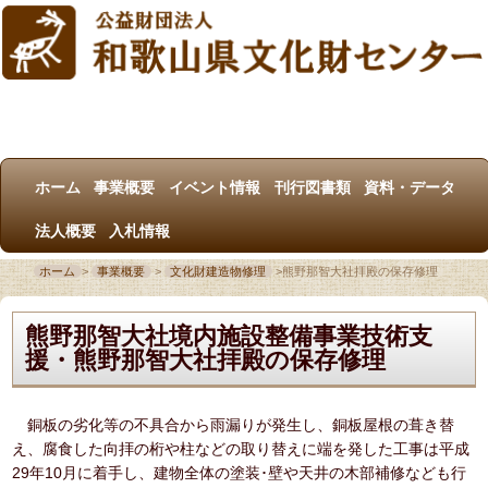
ホーム
事業概要
イベント情報
刊行図書類
資料・データ
法人概要
入札情報
ホーム
>
事業概要
>
文化財建造物修理
>
熊野那智大社拝殿の保存修理
熊野那智大社境内施設整備事業技術支
援・熊野那智大社拝殿の保存修理
銅板の劣化等の不具合から雨漏りが発生し、銅板屋根の葺き替
え、腐食した向拝の桁や柱などの取り替えに端を発した工事は平成
29年10月に着手し、建物全体の塗装･壁や天井の木部補修なども行