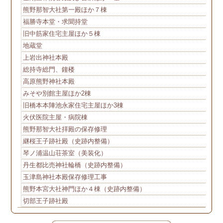
熊野那智大社第一殿ほか７棟
福勝寺本堂・求聞持堂
旧中筋家住宅主屋ほか５棟
地蔵堂
上岩出神社本殿
総持寺総門、鐘楼
高原熊野神社本殿
みそや別館主屋ほか2棟
旧橋本本陣池永家住宅主屋ほか3棟
火伏医院主屋・病院棟
熊野那智大社拝殿の保存修理
継桜王子跡社殿（史跡内整備）
琴ノ浦温山荘茶室（美装化）
丹生都比売神社輪橋（史跡内整備）
玉津島神社本殿保存修理工事
熊野本宮大社神門ほか４棟（史跡内整備）
切部王子跡社殿