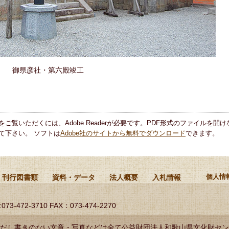
御県彦社・第六殿竣工
をご覧いただくには、Adobe Readerが必要です。PDF形式のファイルを開けな
て下さい。 ソフトは
Adobe社のサイトから無料でダウンロード
できます。
刊行図書類
資料・データ
法人概要
入札情報
個人情
:073-472-3710 FAX：073-474-2270
だし書きのない文章・写真などは全て公益財団法人和歌山県文化財セン