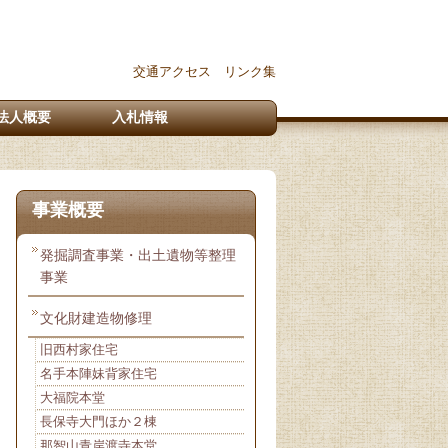
交通アクセス
リンク集
法人概要
入札情報
事業概要
発掘調査事業・出土遺物等整理
事業
文化財建造物修理
旧西村家住宅
名手本陣妹背家住宅
大福院本堂
長保寺大門ほか２棟
那智山青岸渡寺本堂