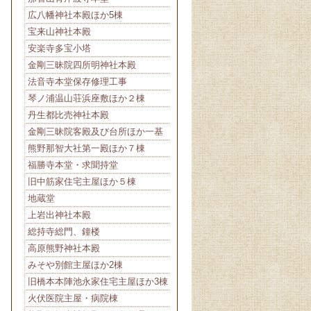
広八幡神社本殿ほか5棟
宝来山神社本殿
安楽寺多宝小塔
金剛三昧院四所明神社本殿
法音寺本堂保存修理工事
琴ノ浦温山荘浜座敷ほか２棟
丹生都比売神社本殿
金剛三昧院客殿及び台所ほか一基
熊野那智大社第一殿ほか７棟
福勝寺本堂・求聞持堂
旧中筋家住宅主屋ほか５棟
地蔵堂
上岩出神社本殿
総持寺総門、鐘楼
高原熊野神社本殿
みそや別館主屋ほか2棟
旧橋本本陣池永家住宅主屋ほか3棟
火伏医院主屋・病院棟