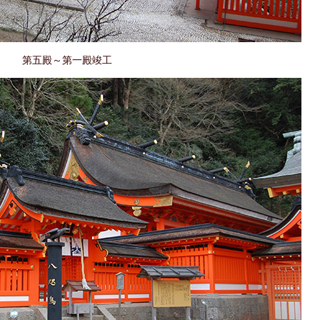
第五殿～第一殿竣工