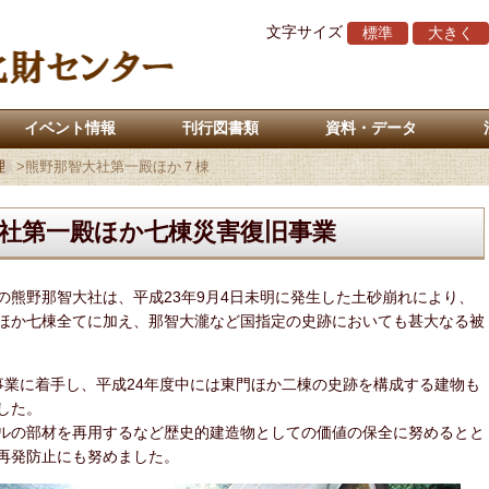
文字サイズ
標準
大きく
イベント情報
刊行図書類
資料・データ
理
>
熊野那智大社第一殿ほか７棟
社第一殿ほか七棟災害復旧事業
熊野那智大社は、平成23年9月4日未明に発生した土砂崩れにより、
ほか七棟全てに加え、那智大瀧など国指定の史跡においても甚大なる被
業に着手し、平成24年度中には東門ほか二棟の史跡を構成する建物も
した。
ルの部材を再用するなど歴史的建造物としての価値の保全に努めるとと
再発防止にも努めました。