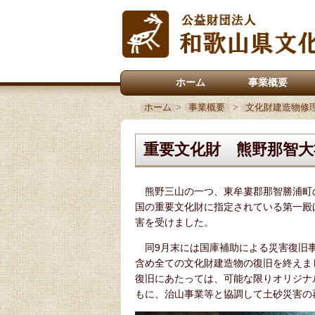
ホーム
事業概要
ホーム
>
事業概要
>
文化財建造物修
重要文化財 熊野那智大
熊野三山の一つ、東牟婁郡那智勝浦町の
国の重要文化財に指定されている第一殿
害を受けました。
同9月末には国庫補助による災害復旧事
含め全ての文化財建造物の復旧を終えま
復旧にあたっては、可能な限りオリジナ
もに、治山事業等と協調して土砂災害の