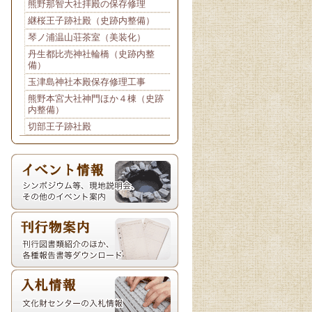
熊野那智大社拝殿の保存修理
継桜王子跡社殿（史跡内整備）
琴ノ浦温山荘茶室（美装化）
丹生都比売神社輪橋（史跡内整
備）
玉津島神社本殿保存修理工事
熊野本宮大社神門ほか４棟（史跡
内整備）
切部王子跡社殿