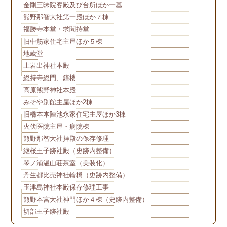
金剛三昧院客殿及び台所ほか一基
熊野那智大社第一殿ほか７棟
福勝寺本堂・求聞持堂
旧中筋家住宅主屋ほか５棟
地蔵堂
上岩出神社本殿
総持寺総門、鐘楼
高原熊野神社本殿
みそや別館主屋ほか2棟
旧橋本本陣池永家住宅主屋ほか3棟
火伏医院主屋・病院棟
熊野那智大社拝殿の保存修理
継桜王子跡社殿（史跡内整備）
琴ノ浦温山荘茶室（美装化）
丹生都比売神社輪橋（史跡内整備）
玉津島神社本殿保存修理工事
熊野本宮大社神門ほか４棟（史跡内整備）
切部王子跡社殿