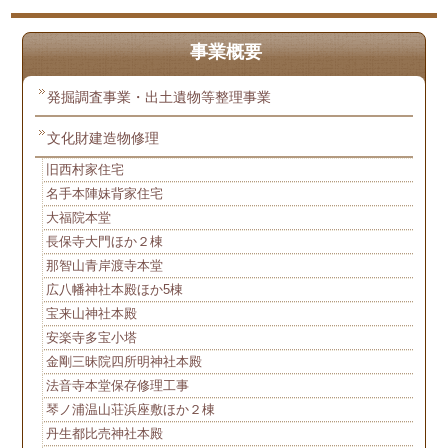
事業概要
発掘調査事業・出土遺物等整理事業
文化財建造物修理
旧西村家住宅
名手本陣妹背家住宅
大福院本堂
長保寺大門ほか２棟
那智山青岸渡寺本堂
広八幡神社本殿ほか5棟
宝来山神社本殿
安楽寺多宝小塔
金剛三昧院四所明神社本殿
法音寺本堂保存修理工事
琴ノ浦温山荘浜座敷ほか２棟
丹生都比売神社本殿