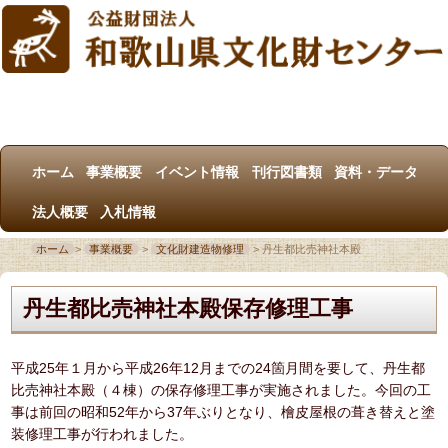
ホーム
事業概要
イベント情報
刊行図書類
資料・データ
法人概要
入札情報
ホーム
>
事業概要
>
文化財建造物修理
>
丹生都比売神社本殿
丹生都比売神社本殿保存修理工事
平成25年１月から平成26年12月までの24箇月間を要して、丹生都
比売神社本殿（４棟）の保存修理工事が実施されました。今回の工
事は前回の昭和52年から37年ぶりとなり、檜皮屋根の葺き替えと塗
装修理工事が行われました。