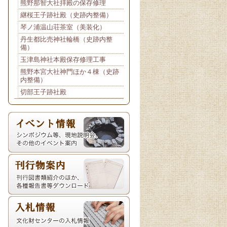
熊野那智大社拝殿の保存修理
継桜王子跡社殿（史跡内整備）
琴ノ浦温山荘茶室（美装化）
丹生都比売神社輪橋（史跡内整
備）
玉津島神社本殿保存修理工事
熊野本宮大社神門ほか４棟（史跡
内整備）
切部王子跡社殿