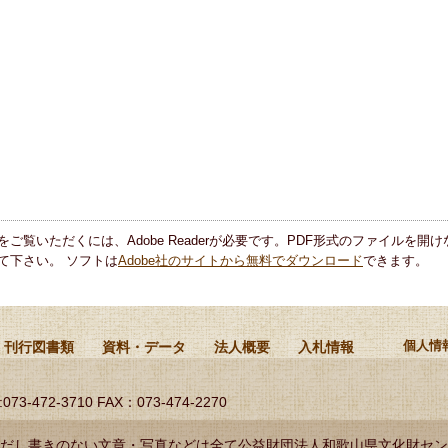
をご覧いただくには、Adobe Readerが必要です。PDF形式のファイルを開けな
て下さい。 ソフトは
Adobe社のサイトから無料でダウンロード
できます。
刊行図書類
資料・データ
法人概要
入札情報
個人情
:073-472-3710 FAX：073-474-2270
だし書きのない文章・写真などは全て公益財団法人和歌山県文化財セン