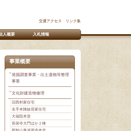
交通アクセス
リンク集
法人概要
入札情報
事業概要
発掘調査事業・出土遺物等整理
事業
文化財建造物修理
旧西村家住宅
名手本陣妹背家住宅
大福院本堂
長保寺大門ほか２棟
那智山青岸渡寺本堂