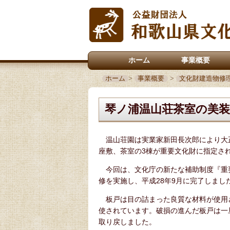
ホーム
事業概要
ホーム
>
事業概要
>
文化財建造物修
琴ノ浦温山荘茶室の美装
温山荘園は実業家新田長次郎により大
座敷、茶室の3棟が重要文化財に指定さ
今回は、文化庁の新たな補助制度『重
修を実施し、平成28年9月に完了しまし
板戸は目の詰まった良質な材料が使用
使されています。破損の進んだ板戸は一
取り戻しました。