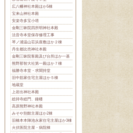
広八幡神社本殿ほか5棟
宝来山神社本殿
安楽寺多宝小塔
金剛三昧院四所明神社本殿
法音寺本堂保存修理工事
琴ノ浦温山荘浜座敷ほか２棟
丹生都比売神社本殿
金剛三昧院客殿及び台所ほか一基
熊野那智大社第一殿ほか７棟
福勝寺本堂・求聞持堂
旧中筋家住宅主屋ほか５棟
地蔵堂
上岩出神社本殿
総持寺総門、鐘楼
高原熊野神社本殿
みそや別館主屋ほか2棟
旧橋本本陣池永家住宅主屋ほか3棟
火伏医院主屋・病院棟