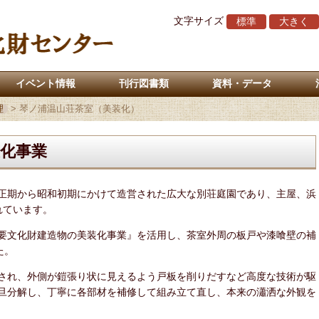
文字サイズ
標準
大きく
イベント情報
刊行図書類
資料・データ
理
>
琴ノ浦温山荘茶室（美装化）
化事業
正期から昭和初期にかけて造営された広大な別荘庭園であり、主屋、浜
れています。
要文化財建造物の美装化事業』を活用し、茶室外周の板戸や漆喰壁の補
た。
され、外側が鎧張り状に見えるよう戸板を削りだすなど高度な技術が駆
旦分解し、丁寧に各部材を補修して組み立て直し、本来の瀟洒な外観を